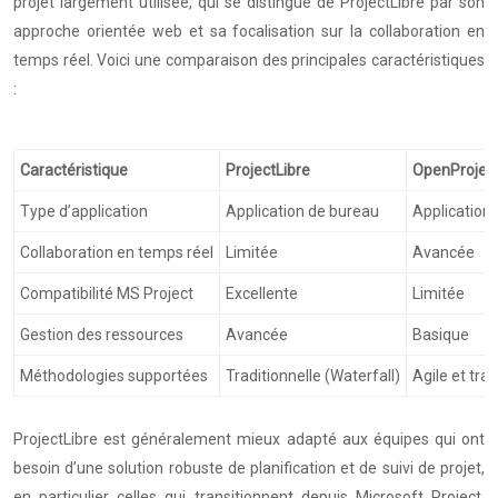
projet largement utilisée, qui se distingue de ProjectLibre par son
approche orientée web et sa focalisation sur la collaboration en
temps réel. Voici une comparaison des principales caractéristiques
:
Caractéristique
ProjectLibre
OpenProjec
Type d’application
Application de bureau
Application
Collaboration en temps réel
Limitée
Avancée
Compatibilité MS Project
Excellente
Limitée
Gestion des ressources
Avancée
Basique
Méthodologies supportées
Traditionnelle (Waterfall)
Agile et trad
ProjectLibre est généralement mieux adapté aux équipes qui ont
besoin d’une solution robuste de planification et de suivi de projet,
en particulier celles qui transitionnent depuis Microsoft Project.